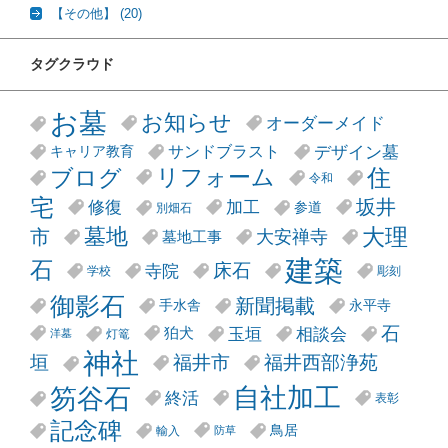
【その他】
(20)
タグクラウド
お墓
お知らせ
オーダーメイド
デザイン墓
サンドブラスト
キャリア教育
リフォーム
ブログ
住
令和
宅
坂井
修復
加工
参道
別畑石
大理
墓地
市
大安禅寺
墓地工事
建築
石
床石
寺院
学校
彫刻
御影石
新聞掲載
手水舎
永平寺
石
玉垣
相談会
狛犬
灯篭
洋墓
神社
垣
福井市
福井西部浄苑
笏谷石
自社加工
終活
表彰
記念碑
鳥居
輸入
防草