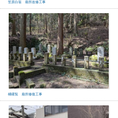
笠原白翁 廟所改修工事
橘曙覧 廟所修復工事