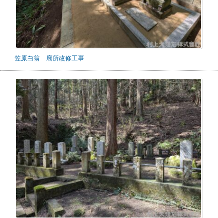
笠原白翁 廟所改修工事