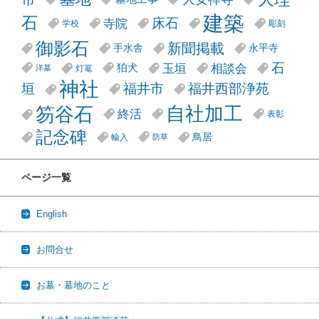
建築
石
床石
寺院
学校
彫刻
御影石
新聞掲載
手水舎
永平寺
石
玉垣
相談会
狛犬
灯篭
洋墓
神社
垣
福井市
福井西部浄苑
笏谷石
自社加工
終活
表彰
記念碑
鳥居
輸入
防草
ページ一覧
English
お問合せ
お墓・墓地のこと