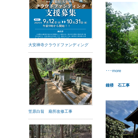
大安禅寺クラウドファンディング
･･･more
鐘楼 石工事
笠原白翁 廟所改修工事