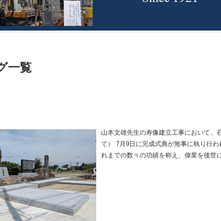
グ一覧
山本文雄先生の寿像建立工事において、
て） 7月9日に完成式典が無事に執り行
れまでの数々の功績を称え、偉業を後世
き、有難いことに感謝状も頂きました。
ございました。