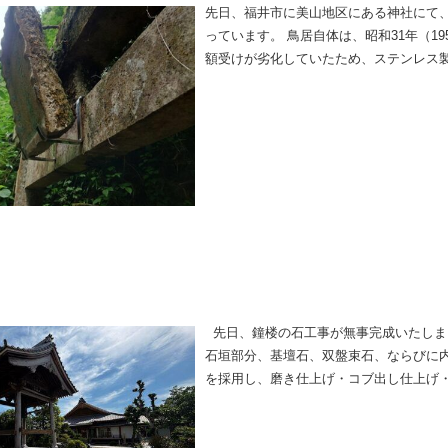
先日、福井市に美山地区にある神社にて
っています。 鳥居自体は、昭和31年（1
額受けが劣化していたため、ステンレス
を製作し、鍛冶屋さんでつくってもらい
完成しました。ご依頼ありがとうござい
先日、鐘楼の石工事が無事完成いたしま
石垣部分、基壇石、双盤束石、ならびに
を採用し、磨き仕上げ・コブ出し仕上げ
す。 それぞれの仕上げが持つ質感や表情
の統一感と奥行きのある表現を実現しま