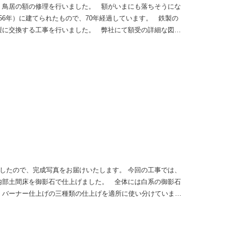
、鳥居の額の修理を行いました。 額がいまにも落ちそうにな
956年）に建てられたもので、70年経過しています。 鉄製の
製に交換する工事を行いました。 弊社にて額受の詳細な図面
ました。 額受の取替完了。問題なく収まりました。 無事に
ました。
したので、完成写真をお届けいたします。 今回の工事では、
内部土間床を御影石で仕上げました。 全体には白系の御影石
・バーナー仕上げの三種類の仕上げを適所に使い分けていま
を活かすことで、 石材本来の美しさを引き立てながら、色調
した。