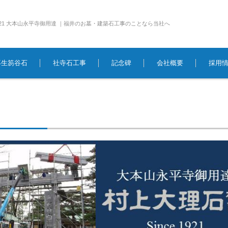
e1921 大本山永平寺御用達 ｜福井のお墓・建築石工事のことなら当社へ
再生笏谷石
社寺石工事
記念碑
会社概要
採用