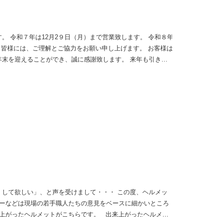
。 令和７年は12月2９日（月）まで営業致します。 令和８年
 皆様には、ご理解とご協力をお願い申し上げます。 お客様は
年末を迎えることができ、誠に感謝致します。 来年も引き続
卒、宜しくお願い致します。 どうぞ皆様、良いお年をお迎え
くして欲しい」、と声を受けまして・・・ この度、ヘルメッ
ーなどは現場の若手職人たちの意見をベースに細かいところ
上がったヘルメットがこちらです。 出来上がったヘルメッ