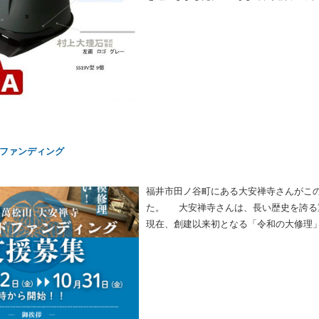
トは、デザインだけでなく機能的にも優
機に、石屋さんをイメージできるような
りにも見えるし、あえて左右非対称にも
井を代表する会社、ユニフォームネクス
き、ありがとうございました！ このヘ
います。
ファンディング
福井市田ノ谷町にある大安禅寺さんがこ
た。 大安禅寺さんは、長い歴史を誇る
現在、創建以来初となる「令和の大修理
呼びかけられています。 【クラウドファンディング公式
今回のプロジェクトは「ふるさと納税型
す。 返礼品としては、大安禅寺にちなん
特別拝観などが用意され、寄付を通じて
ても、日頃よりお世話になっている大安