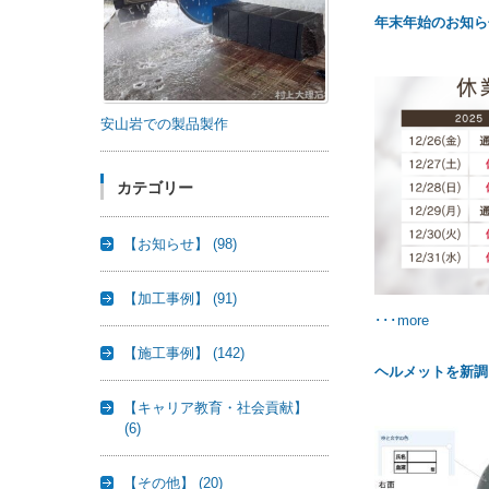
年末年始のお知ら
安山岩での製品製作
カテゴリー
【お知らせ】
(98)
【加工事例】
(91)
･･･more
【施工事例】
(142)
ヘルメットを新調
【キャリア教育・社会貢献】
(6)
【その他】
(20)