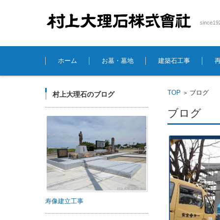
sinc
コンテンツに移動
ホーム
お墓・墓地
建築石工事
TOP
ブログ
>
村上大理石のブログ
ブログ
寿像建立工事