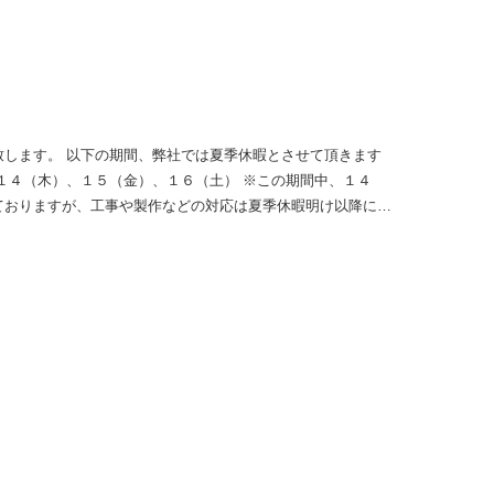
。 大安禅寺が次の世代へと受け継がれるよう、多くの方のご
致します。 以下の期間、弊社では夏季休暇とさせて頂きます
１４（木）、１５（金）、１６（土） ※この期間中、１４
ておりますが、工事や製作などの対応は夏季休暇明け以降にな
月・祝）もお問合せの受付はしております。 ※１８（月）か
かとご迷惑をおかけしますが、ご理解とご協力を、宜しくお願