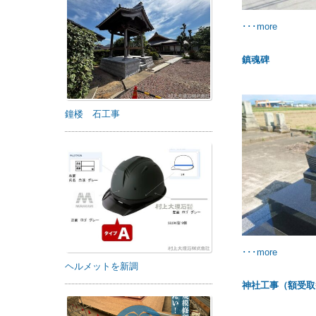
･･･more
鎮魂碑
鐘楼 石工事
･･･more
ヘルメットを新調
神社工事（額受取