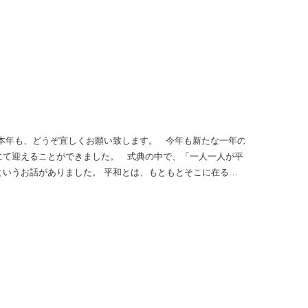
本年も、どうぞ宜しくお願い致します。 今年も新たな一年の
にて迎えることができました。 式典の中で、「一人一人が平
というお話がありました。 平和とは、もともとそこに在るも
がけによって生み出され、育まれていくものなのだという言葉
た、平穏な日々の中で石を生業として働けることへの感謝を忘
献できるよう、誠心誠意尽力してまいりたいと思います。 本
す。