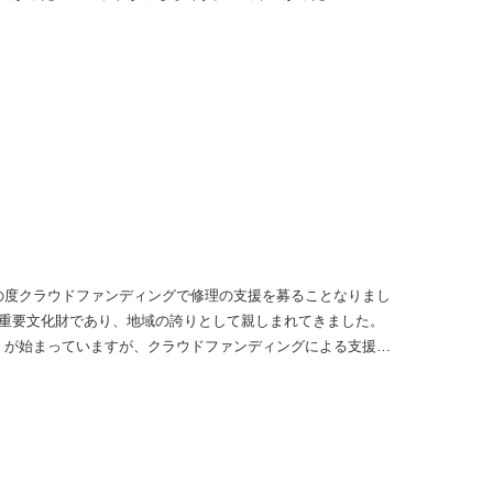
れていてとても好評でした。 正面の「M」のロゴは、今回を
ものを新しく作りました。 石垣にも見えるし、壁張りや床張
して、手仕事感も出しました。 また、今回のヘルメットは福
トさんで作ってもらいました。 素敵なヘルメットにして頂
ルメットが、これから色んな現場で活躍してくれることを願
の度クラウドファンディングで修理の支援を募ることなりまし
重要文化財であり、地域の誇りとして親しまれてきました。
」が始まっていますが、クラウドファンディングによる支援が
ページ】 https://readyfor.jp/projects/159972
」を採用し、全国から広く支援を募る仕組みになっていま
だ特別な御朱印や笏谷石の古材を使った香立て、 念珠などや
文化財保護に直接関わることができます。 村上大理石とし
禅寺を心から応援しており、 地域とともに文化を未来へとつ