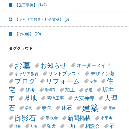
【施工事例】
(142)
【キャリア教育・社会貢献】
(6)
【その他】
(20)
タグクラウド
お墓
お知らせ
オーダーメイド
デザイン墓
サンドブラスト
キャリア教育
リフォーム
ブログ
住
令和
宅
坂井
修復
加工
参道
別畑石
大理
墓地
市
大安禅寺
墓地工事
建築
石
床石
寺院
学校
彫刻
御影石
新聞掲載
手水舎
永平寺
石
玉垣
相談会
狛犬
灯篭
洋墓