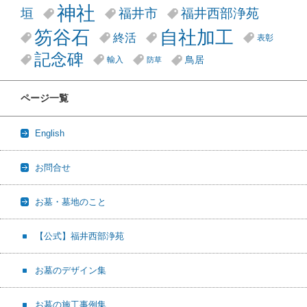
神社
垣
福井市
福井西部浄苑
笏谷石
自社加工
終活
表彰
記念碑
鳥居
輸入
防草
ページ一覧
English
お問合せ
お墓・墓地のこと
【公式】福井西部浄苑
お墓のデザイン集
お墓の施工事例集