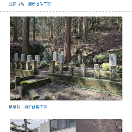
笠原白翁 廟所改修工事
橘曙覧 廟所修復工事