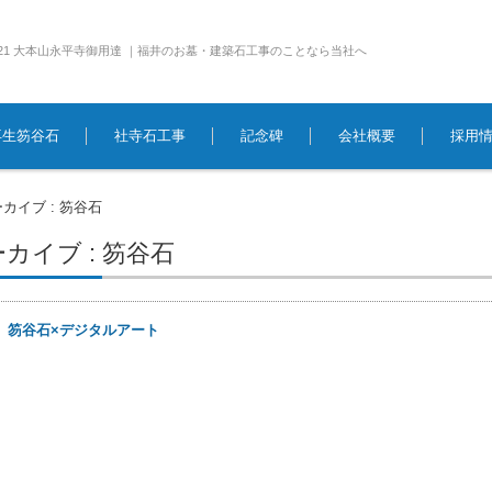
e1921 大本山永平寺御用達 ｜福井のお墓・建築石工事のことなら当社へ
再生笏谷石
社寺石工事
記念碑
会社概要
採用
カイブ : 笏谷石
カイブ : 笏谷石
日
笏谷石×デジタルアート