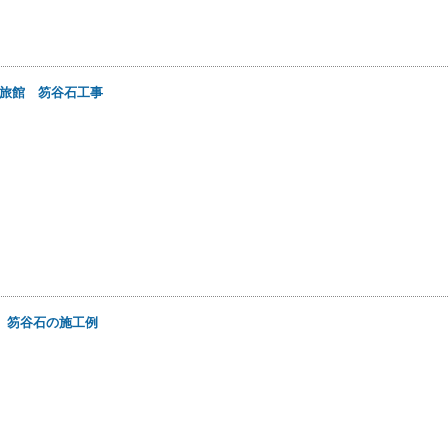
旅館 笏谷石工事
日
笏谷石の施工例