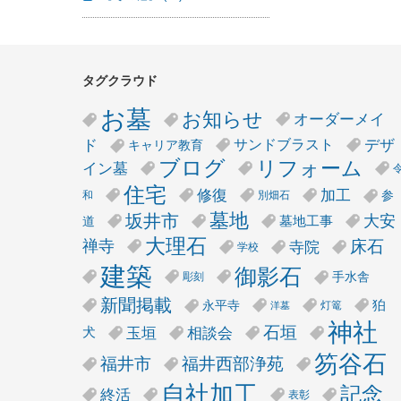
タグクラウド
お墓
お知らせ
オーダーメイ
デザ
ド
サンドブラスト
キャリア教育
リフォーム
ブログ
イン墓
住宅
修復
加工
参
和
別畑石
墓地
坂井市
大安
墓地工事
道
大理石
床石
禅寺
寺院
学校
建築
御影石
手水舎
彫刻
新聞掲載
狛
永平寺
灯篭
洋墓
神社
石垣
玉垣
相談会
犬
笏谷石
福井市
福井西部浄苑
自社加工
記念
終活
表彰