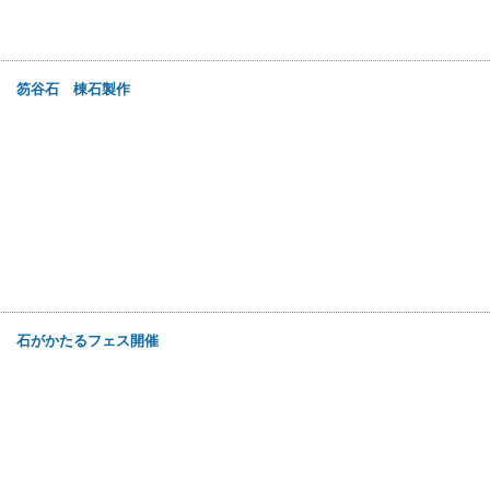
4日
笏谷石 棟石製作
1日
石がかたるフェス開催