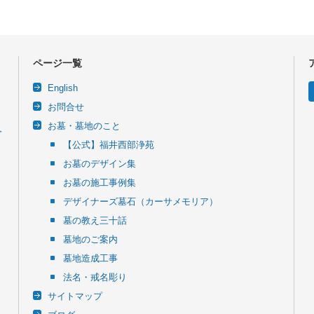
ページ一覧
English
お問合せ
お墓・墓地のこと
令
【公式】福井西部浄苑
お墓のデザイン集
お墓の施工事例集
デザイナーズ墓石（カーサメモリア）
墓の教え三十話
墓地のご案内
墓地造成工事
法名・戒名彫り
サイトマップ