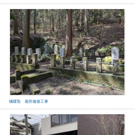
橘曙覧 廟所修復工事