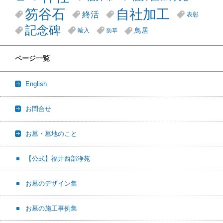
笏谷石
自社加工
終活
表彰
記念碑
鳥居
輸入
防草
ページ一覧
English
お問合せ
お墓・墓地のこと
【公式】福井西部浄苑
お墓のデザイン集
お墓の施工事例集