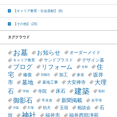
【キャリア教育・社会貢献】
(6)
【その他】
(20)
タグクラウド
お墓
お知らせ
オーダーメイド
デザイン墓
サンドブラスト
キャリア教育
リフォーム
ブログ
住
令和
宅
坂井
修復
加工
参道
別畑石
大理
墓地
市
大安禅寺
墓地工事
建築
石
床石
寺院
学校
彫刻
御影石
新聞掲載
手水舎
永平寺
石
玉垣
相談会
狛犬
灯篭
洋墓
神社
垣
福井市
福井西部浄苑