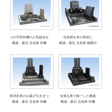
コの字型外柵の人気組合せ
法名碑を本の形状に
構成：墓石 法名碑 外柵
構成：墓石 法名碑 板囲付
和洋折衷のお墓が引き立つ
全体を黒で統一した構成
構成：墓石 法名碑 外柵
構成：墓石 法名碑 外柵