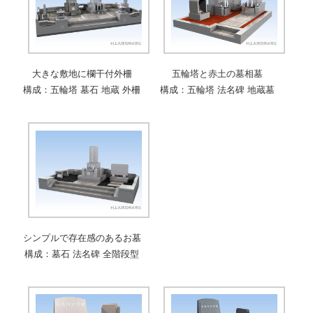
大きな敷地に欄干付外柵
五輪塔と赤土の墓相墓
構成：五輪塔 墓石 地蔵 外柵
構成：五輪塔 法名碑 地蔵墓
シンプルで存在感のあるお墓
構成：墓石 法名碑 全階段型