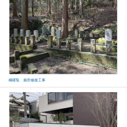
橘曙覧 廟所修復工事