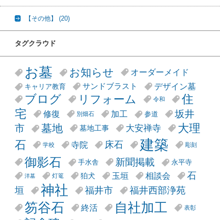
【その他】
(20)
タグクラウド
お墓
お知らせ
オーダーメイド
デザイン墓
サンドブラスト
キャリア教育
リフォーム
ブログ
住
令和
宅
坂井
修復
加工
参道
別畑石
大理
墓地
市
大安禅寺
墓地工事
建築
石
床石
寺院
学校
彫刻
御影石
新聞掲載
手水舎
永平寺
石
玉垣
相談会
狛犬
灯篭
洋墓
神社
垣
福井市
福井西部浄苑
笏谷石
自社加工
終活
表彰