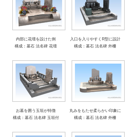
内部に花壇を設けた例
入口を入りやすくR型に設計
構成：墓石 法名碑 花壇
構成：墓石 法名碑 外柵
お墓を囲う玉垣が特徴
丸みをもたせ柔らかい印象に
構成：墓石 法名碑 玉垣付
構成：墓石 法名碑 外柵