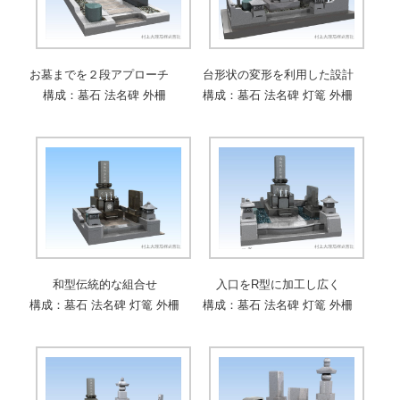
お墓までを２段アプローチ
台形状の変形を利用した設計
構成：墓石 法名碑 外柵
構成：墓石 法名碑 灯篭 外柵
和型伝統的な組合せ
入口をR型に加工し広く
構成：墓石 法名碑 灯篭 外柵
構成：墓石 法名碑 灯篭 外柵