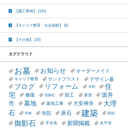
【施工事例】
(142)
【キャリア教育・社会貢献】
(6)
【その他】
(20)
タグクラウド
お墓
お知らせ
オーダーメイド
デザイン墓
サンドブラスト
キャリア教育
リフォーム
ブログ
住
令和
宅
坂井
修復
加工
参道
別畑石
大理
墓地
市
大安禅寺
墓地工事
建築
石
床石
寺院
学校
彫刻
御影石
新聞掲載
手水舎
永平寺