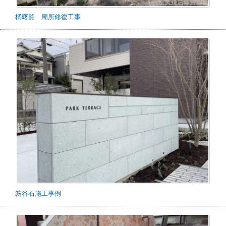
橘曙覧 廟所修復工事
笏谷石施工事例