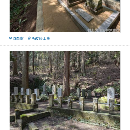
笠原白翁 廟所改修工事