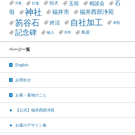
石
玉垣
相談会
狛犬
灯篭
洋墓
神社
垣
福井市
福井西部浄苑
笏谷石
自社加工
終活
表彰
記念碑
鳥居
輸入
防草
ページ一覧
English
お問合せ
お墓・墓地のこと
【公式】福井西部浄苑
お墓のデザイン集