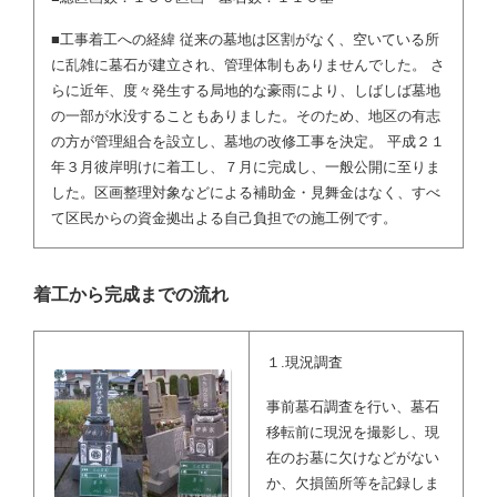
■工事着工への経緯 従来の墓地は区割がなく、空いている所
に乱雑に墓石が建立され、管理体制もありませんでした。 さ
らに近年、度々発生する局地的な豪雨により、しばしば墓地
の一部が水没することもありました。そのため、地区の有志
の方が管理組合を設立し、墓地の改修工事を決定。 平成２１
年３月彼岸明けに着工し、７月に完成し、一般公開に至りま
した。区画整理対象などによる補助金・見舞金はなく、すべ
て区民からの資金拠出よる自己負担での施工例です。
着工から完成までの流れ
１.現況調査
事前墓石調査を行い、墓石
移転前に現況を撮影し、現
在のお墓に欠けなどがない
か、欠損箇所等を記録しま