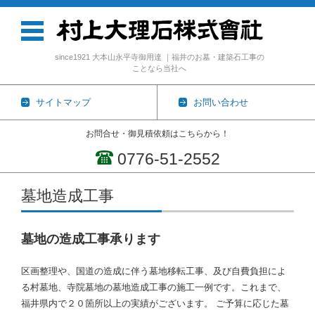
since1921 大本山永平寺御用達 ｜福井のお墓・建築石工事の
ことなら当社へ
サイトマップ
お問い合わせ
お問合せ・御見積依頼はこちらから！
0776-51-2552
コンテンツに移動
墓地造成工事
墓地の造成工事承ります
区画整理や、国道の造成に伴う墓地移転工事、及び自費負担によ
る村墓地、寺院墓地の墓地造成工事の施工一例です。これまで、
福井県内で２０箇所以上の実績がございます。 ご予算に応じた墓