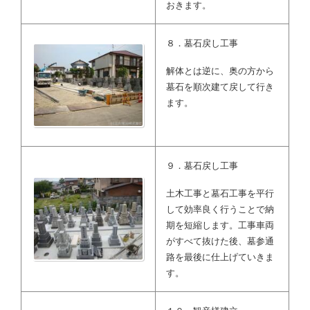
おきます。
８．墓石戻し工事
解体とは逆に、奥の方から
墓石を順次建て戻して行き
ます。
９．墓石戻し工事
土木工事と墓石工事を平行
して効率良く行うことで納
期を短縮します。工事車両
がすべて抜けた後、墓参通
路を最後に仕上げていきま
す。