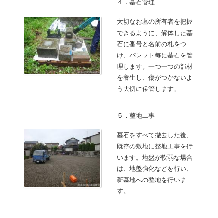
４．墓石管理
大切なお墓の所有者を把握
できるように、解体した墓
石に番号と名前の札をつ
け、パレット毎に墓石を管
理します。一つ一つの部材
を養生し、傷がつかないよ
う大切に保管します。
５．整地工事
墓石をすべて撤去した後、
既存の敷地に整地工事を行
います。地盤が軟弱な場合
は、地盤強化などを行い、
新墓地への整地を行いま
す。