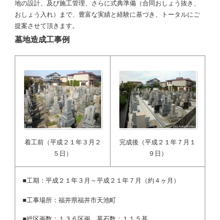
地の設計、及び施工管理、さらに式典準備（合同おしょう抜き、
おしょう入れ）まで、豊富な実績と経験に基づき、トータルにご
提案させて頂きます。
墓地造成工事例
着工前（平成２１年３月２
完成後（平成２１年７月１
５日）
９日）
■工期：平成２１年３月～平成２１年７月（約４ヶ月）
■工事場所：福井県福井市天池町
■総区画数：１３６区画 墓石数：１１５基