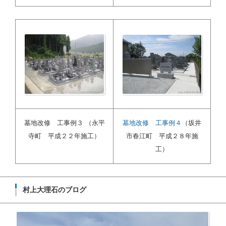
墓地改修 工事例３ （永平
墓地改修 工事例４
（坂井
寺町 平成２２年施工）
市春江町 平成２８年施
工）
村上大理石のブログ