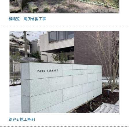
橘曙覧 廟所修復工事
笏谷石施工事例