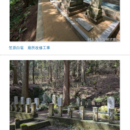
笠原白翁 廟所改修工事