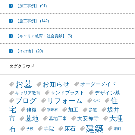
【加工事例】
(91)
【施工事例】
(142)
【キャリア教育・社会貢献】
(6)
【その他】
(20)
タグクラウド
お墓
お知らせ
オーダーメイド
デザイン墓
サンドブラスト
キャリア教育
リフォーム
ブログ
住
令和
宅
坂井
修復
加工
参道
別畑石
大理
墓地
市
大安禅寺
墓地工事
建築
石
床石
寺院
学校
彫刻