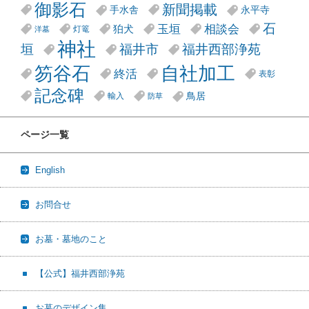
御影石
新聞掲載
手水舎
永平寺
石
玉垣
相談会
狛犬
灯篭
洋墓
神社
垣
福井市
福井西部浄苑
笏谷石
自社加工
終活
表彰
記念碑
鳥居
輸入
防草
ページ一覧
English
お問合せ
お墓・墓地のこと
【公式】福井西部浄苑
お墓のデザイン集