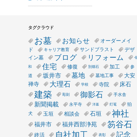
タグクラウド
お墓
お知らせ
オーダーメイ
デザ
ド
サンドブラスト
キャリア教育
リフォーム
ブログ
イン墓
住宅
修復
加工
参
和
別畑石
墓地
坂井市
大安
墓地工事
道
大理石
床石
禅寺
寺院
学校
建築
御影石
手水舎
彫刻
新聞掲載
狛
永平寺
灯篭
洋墓
神社
石垣
玉垣
相談会
犬
笏谷石
福井市
福井西部浄苑
自社加工
記念
終活
表彰