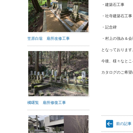
・建築石工事
・社寺建築石工事
・記念碑
笠原白翁 廟所改修工事
・村上の強み＆会
となっております
今後、様々なとこ
カタログのご希望
橘曙覧 廟所修復工事
前の記事