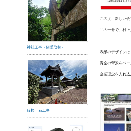
この度、新しい会
この一冊で、村上
神社工事（額受取替）
表紙のデザインは
青空の背景をベー
企業理念を入れ込
鐘楼 石工事