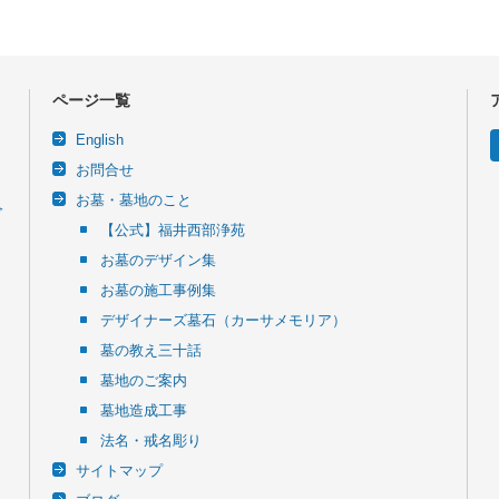
ページ一覧
English
お問合せ
お墓・墓地のこと
令
【公式】福井西部浄苑
お墓のデザイン集
お墓の施工事例集
デザイナーズ墓石（カーサメモリア）
墓の教え三十話
墓地のご案内
墓地造成工事
法名・戒名彫り
サイトマップ