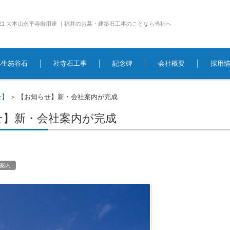
e1921 大本山永平寺御用達 ｜福井のお墓・建築石工事のことなら当社へ
再生笏谷石
社寺石工事
記念碑
会社概要
採用
せ】
【お知らせ】新・会社案内が完成
>
せ】新・会社案内が完成
案内