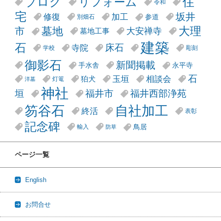
リフォーム
ブログ
住
令和
宅
坂井
修復
加工
参道
別畑石
大理
墓地
市
大安禅寺
墓地工事
建築
石
床石
寺院
学校
彫刻
御影石
新聞掲載
手水舎
永平寺
石
玉垣
相談会
狛犬
灯篭
洋墓
神社
垣
福井市
福井西部浄苑
笏谷石
自社加工
終活
表彰
記念碑
鳥居
輸入
防草
ページ一覧
English
お問合せ