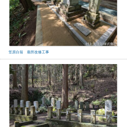
笠原白翁 廟所改修工事