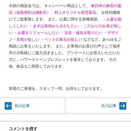
今回の相談会では、 キャンペーン商品として、
東日本の銘石の墓
石（福島県紀山御影石）、村上オリジナル新型墓石、
を特別価格
にてご提案致します。 また、お墓に関する各種相談、
・お墓を新
しくしたい ・まずは墓地からさがしたい ・こだわりのお墓が欲し
い ・お墓をリフォームしたい ・法名・戒名を彫りたい ・デザイ
ン・見積が欲しい ・ペットの墓石が欲しい
などなど、あらゆるご
相談にお答えいたします。 また、お客様のお喜びの声として福井
市の川島様にご協力頂きました。 アンケートにお答えいただいた
方に、パワーストーンブレスレットを進呈しております。 その
他、粗品もご用意しております。
皆様のご来場を、スタッフ一同、お待ちしております。
前の記事
次の記事
コメントを残す