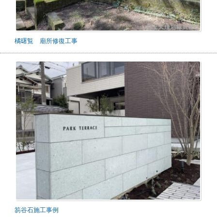
橘曙覧 廟所修復工事
笏谷石施工事例