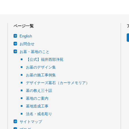
ページ一覧
English
お問合せ
お墓・墓地のこと
【公式】福井西部浄苑
お墓のデザイン集
お墓の施工事例集
デザイナーズ墓石（カーサメモリア）
墓の教え三十話
墓地のご案内
墓地造成工事
法名・戒名彫り
サイトマップ