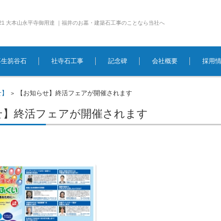
e1921 大本山永平寺御用達 ｜福井のお墓・建築石工事のことなら当社へ
再生笏谷石
社寺石工事
記念碑
会社概要
採用
せ】
【お知らせ】終活フェアが開催されます
>
せ】終活フェアが開催されます