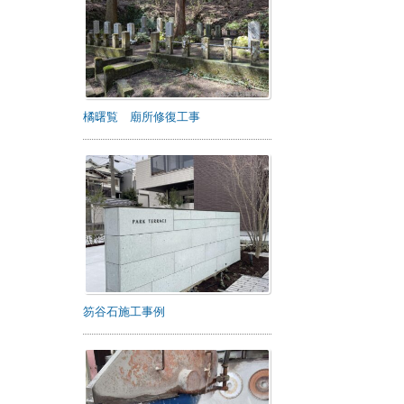
橘曙覧 廟所修復工事
笏谷石施工事例