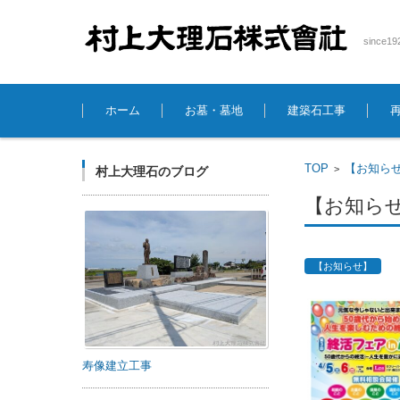
sinc
コンテンツに移動
ホーム
お墓・墓地
建築石工事
TOP
【お知ら
>
村上大理石のブログ
【お知ら
【お知らせ】
寿像建立工事