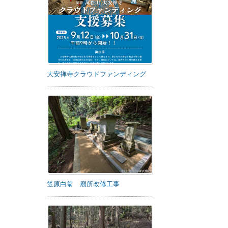
大安禅寺クラウドファンディング
笠原白翁 廟所改修工事