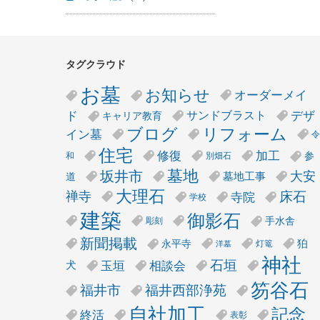
タグクラウド
お墓
お知らせ
オーダーメイ
デザ
ド
サンドブラスト
キャリア教育
リフォーム
ブログ
イン墓
令
住宅
修復
加工
参
和
別畑石
墓地
坂井市
大安
墓地工事
道
大理石
床石
禅寺
寺院
学校
建築
御影石
手水舎
彫刻
新聞掲載
狛
永平寺
灯篭
洋墓
神社
石垣
玉垣
相談会
犬
笏谷石
福井市
福井西部浄苑
自社加工
記念
終活
表彰