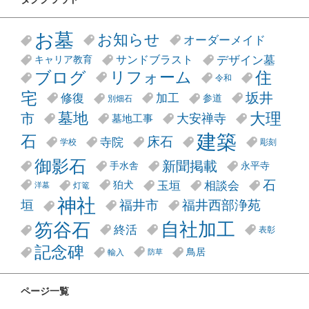
お墓
お知らせ
オーダーメイド
デザイン墓
サンドブラスト
キャリア教育
リフォーム
ブログ
住
令和
宅
坂井
修復
加工
参道
別畑石
大理
墓地
市
大安禅寺
墓地工事
建築
石
床石
寺院
学校
彫刻
御影石
新聞掲載
手水舎
永平寺
石
玉垣
相談会
狛犬
灯篭
洋墓
神社
垣
福井市
福井西部浄苑
笏谷石
自社加工
終活
表彰
記念碑
鳥居
輸入
防草
ページ一覧