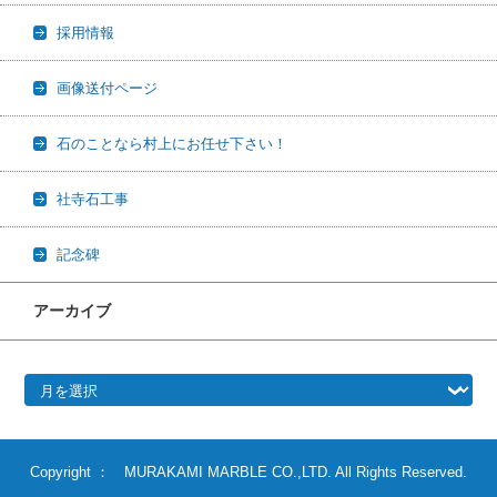
採用情報
画像送付ページ
石のことなら村上にお任せ下さい！
社寺石工事
記念碑
アーカイブ
アーカイブ
Copyright ： MURAKAMI MARBLE CO.,LTD. All Rights Reserved.