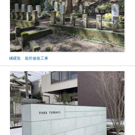
橘曙覧 廟所修復工事