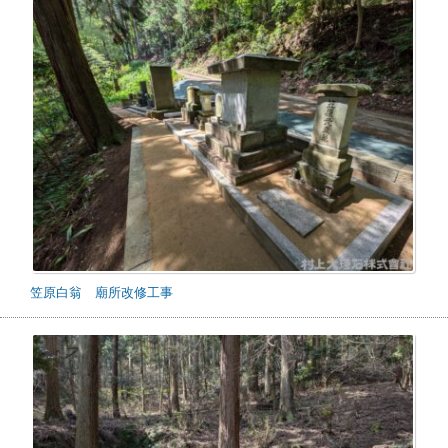
笠原白翁 廟所改修工事