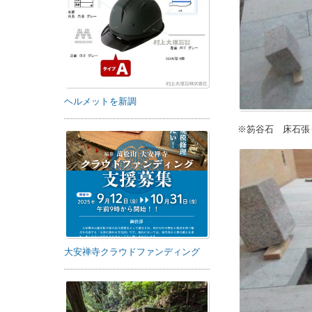
ヘルメットを新調
※笏谷石 床石張
大安禅寺クラウドファンディング