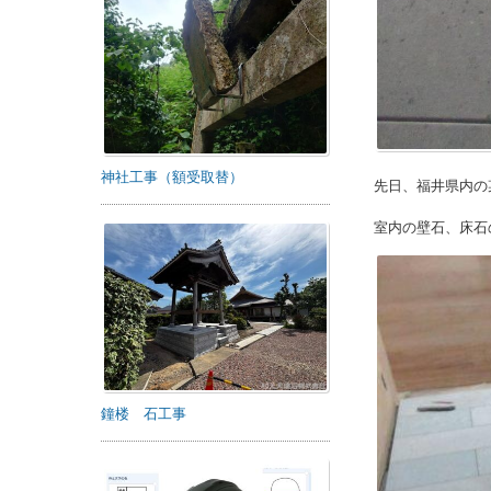
神社工事（額受取替）
先日、福井県内の
室内の壁石、床石
鐘楼 石工事