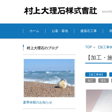
sinc
コンテンツに移動
ホーム
お墓・墓地
建築石工事
TOP
【加工事
>
村上大理石のブログ
【加工・
【加工事例】
加工
壁石
夏季休暇のお知らせ