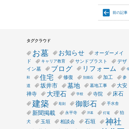
前の記事
タグクラウド
お墓
お知らせ
オーダーメイ
デザ
ド
サンドブラスト
キャリア教育
リフォーム
ブログ
イン墓
住宅
修復
加工
参
和
別畑石
墓地
坂井市
大安
墓地工事
道
大理石
床石
禅寺
寺院
学校
建築
御影石
手水舎
彫刻
新聞掲載
狛
永平寺
灯篭
洋墓
神社
石垣
玉垣
相談会
犬