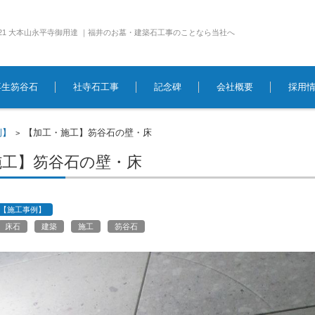
e1921 大本山永平寺御用達 ｜福井のお墓・建築石工事のことなら当社へ
再生笏谷石
社寺石工事
記念碑
会社概要
採用
例】
【加工・施工】笏谷石の壁・床
>
施工】笏谷石の壁・床
【施工事例】
床石
建築
施工
笏谷石