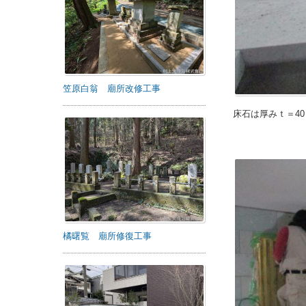
笠原白翁 廟所改修工事
床石は厚みｔ＝4
橘曙覧 廟所修復工事