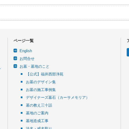
ページ一覧
English
お問合せ
お墓・墓地のこと
令
【公式】福井西部浄苑
お墓のデザイン集
お墓の施工事例集
デザイナーズ墓石（カーサメモリア）
墓の教え三十話
墓地のご案内
墓地造成工事
法名・戒名彫り