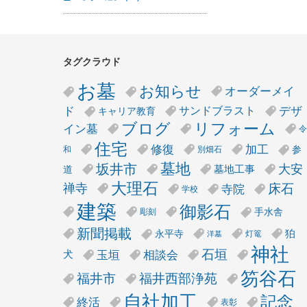
タグクラウド
お墓
お知らせ
オーダーメイ
デザ
ド
サンドブラスト
キャリア教育
リフォーム
ブログ
イン墓
令
住宅
修復
加工
参
和
別畑石
墓地
坂井市
大安
墓地工事
道
大理石
床石
禅寺
寺院
学校
建築
御影石
手水舎
彫刻
新聞掲載
狛
永平寺
灯篭
洋墓
神社
石垣
玉垣
相談会
犬
笏谷石
福井市
福井西部浄苑
自社加工
記念
終活
表彰