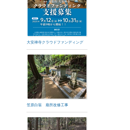
大安禅寺クラウドファンディング
笠原白翁 廟所改修工事