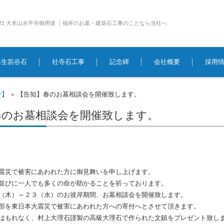
e1921 大本山永平寺御用達 ｜福井のお墓・建築石工事のことなら当社へ
再生笏谷石
社寺石工事
記念碑
会社概要
採用
せ】
【告知】春のお墓相談会を開催致します。
>
春のお墓相談会を開催致します。
震災で被害にあわれた方に御見舞いを申し上げます。
並びに一人でも多くの命が助かることを祈っております。
（木）～２３（水）のお彼岸期間、お墓相談会を開催致します。
部を東日本大震災で被害にあわれた方への寄付へとさせて頂きます。
はもれなく、村上大理石謹製の高級大理石で作られた文鎮をプレゼント致し