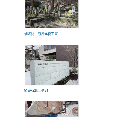
橘曙覧 廟所修復工事
笏谷石施工事例