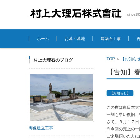
sinc
コンテンツに移動
ホーム
お墓・墓地
建築石工事
TOP
【お知ら
>
村上大理石のブログ
【告知】
【お知らせ】
この度は東日本大
一刻も早い復旧、
さて、３月１７日
寿像建立工事
※今回の売上の一
ご来場頂いた方に