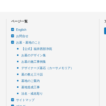
ページ一覧
English
お問合せ
お墓・墓地のこと
【公式】福井西部浄苑
お墓のデザイン集
お墓の施工事例集
デザイナーズ墓石（カーサメモリア）
墓の教え三十話
墓地のご案内
墓地造成工事
法名・戒名彫り
サイトマップ