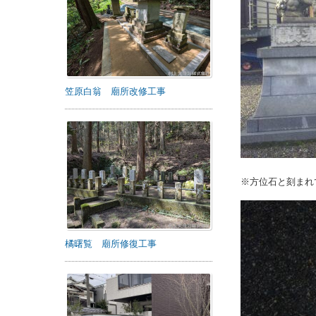
笠原白翁 廟所改修工事
※方位石と刻まれ
橘曙覧 廟所修復工事