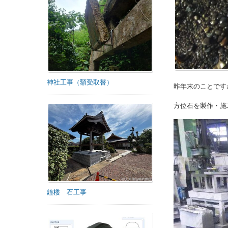
神社工事（額受取替）
昨年末のことです
方位石を製作・施
鐘楼 石工事