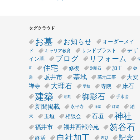
タグクラウド
お墓
お知らせ
オーダーメイ
デザ
ド
サンドブラスト
キャリア教育
リフォーム
ブログ
イン墓
住宅
修復
加工
参
和
別畑石
墓地
坂井市
大安
墓地工事
道
大理石
床石
禅寺
寺院
学校
建築
御影石
手水舎
彫刻
新聞掲載
狛
永平寺
灯篭
洋墓
神社
石垣
玉垣
相談会
犬
笏谷石
福井市
福井西部浄苑
自社加工
記念
終活
表彰