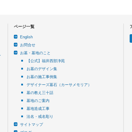
ページ一覧
English
お問合せ
お墓・墓地のこと
令
【公式】福井西部浄苑
お墓のデザイン集
お墓の施工事例集
デザイナーズ墓石（カーサメモリア）
墓の教え三十話
墓地のご案内
墓地造成工事
法名・戒名彫り
サイトマップ