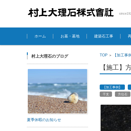
sinc
コンテンツに移動
ホーム
お墓・墓地
建築石工事
TOP
【加工事
>
村上大理石のブログ
【施工】
【加工事例】
干支
方位石
夏季休暇のお知らせ