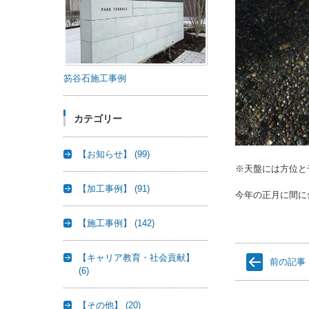
笏谷石施工事例
カテゴリー
【お知らせ】
(99)
※天盤には方位と
【加工事例】
(91)
今年の正月に間に
【施工事例】
(142)
【キャリア教育・社会貢献】
前の記事
(6)
【その他】
(20)