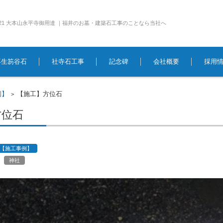
e1921 大本山永平寺御用達 ｜福井のお墓・建築石工事のことなら当社へ
再生笏谷石
社寺石工事
記念碑
会社概要
採用
例】
【施工】方位石
>
方位石
【施工事例】
神社