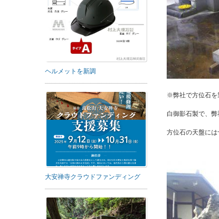
ヘルメットを新調
※弊社で方位石を
白御影石製で、弊
方位石の天盤には
大安禅寺クラウドファンディング