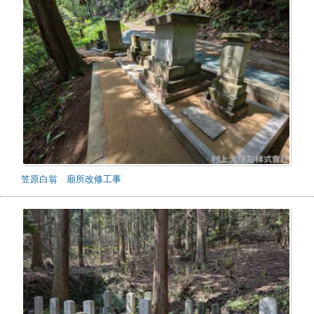
笠原白翁 廟所改修工事