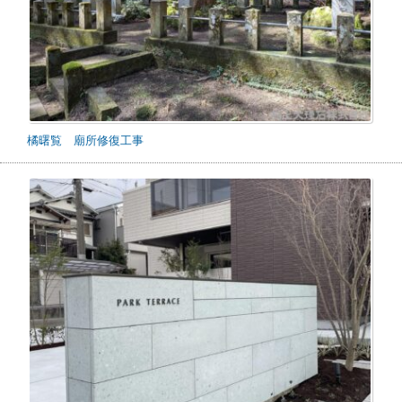
橘曙覧 廟所修復工事