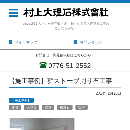
since1921 大本山永平寺御用達 ｜福井のお墓・建築石工事の
ことなら当社へ
サイトマップ
お問い合わせ
お問合せ・御見積依頼はこちらから！
0776-51-2552
コンテンツに移動
【施工事例】薪ストーブ周り石工事
2014年2月26日
【施工事例】
住宅
大理石
建築
御影石
暖炉