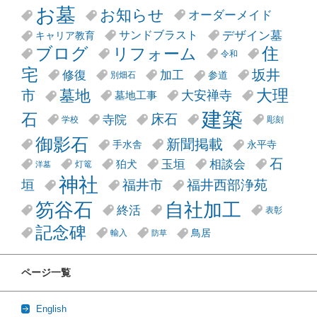
お墓
お知らせ
オーダーメイド
デザイン墓
サンドブラスト
キャリア教育
リフォーム
ブログ
住
令和
宅
坂井
修復
加工
参道
別畑石
大理
墓地
市
大安禅寺
墓地工事
建築
石
床石
寺院
学校
彫刻
御影石
新聞掲載
手水舎
永平寺
石
玉垣
相談会
狛犬
灯篭
洋墓
神社
垣
福井市
福井西部浄苑
笏谷石
自社加工
終活
表彰
記念碑
鳥居
輸入
防草
ページ一覧
English