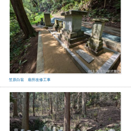
笠原白翁 廟所改修工事