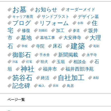
お墓
お知らせ
オーダーメイド
デザイン墓
サンドブラスト
キャリア教育
リフォーム
ブログ
住
令和
宅
坂井
修復
加工
参道
別畑石
大理
墓地
市
大安禅寺
墓地工事
建築
石
床石
寺院
学校
彫刻
御影石
新聞掲載
手水舎
永平寺
石
玉垣
相談会
狛犬
灯篭
洋墓
神社
垣
福井市
福井西部浄苑
笏谷石
自社加工
終活
表彰
記念碑
鳥居
輸入
防草
ページ一覧