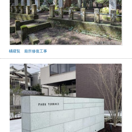
橘曙覧 廟所修復工事