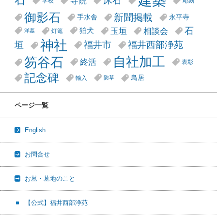
建築
石
床石
寺院
学校
彫刻
御影石
新聞掲載
手水舎
永平寺
石
玉垣
相談会
狛犬
灯篭
洋墓
神社
垣
福井市
福井西部浄苑
笏谷石
自社加工
終活
表彰
記念碑
鳥居
輸入
防草
ページ一覧
English
お問合せ
お墓・墓地のこと
【公式】福井西部浄苑