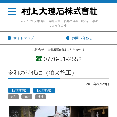
since1921 大本山永平寺御用達 ｜福井のお墓・建築石工事の
ことなら当社へ
サイトマップ
お問い合わせ
お問合せ・御見積依頼はこちらから！
0776-51-2552
コンテンツに移動
令和の時代に（狛犬施工）
2019年8月28日
【加工事例】
【施工事例】
令和
狛犬
神社