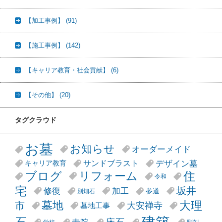
【加工事例】
(91)
【施工事例】
(142)
【キャリア教育・社会貢献】
(6)
【その他】
(20)
タグクラウド
お墓
お知らせ
オーダーメイド
デザイン墓
サンドブラスト
キャリア教育
リフォーム
ブログ
住
令和
宅
坂井
修復
加工
参道
別畑石
大理
墓地
市
大安禅寺
墓地工事