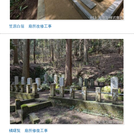
笠原白翁 廟所改修工事
橘曙覧 廟所修復工事