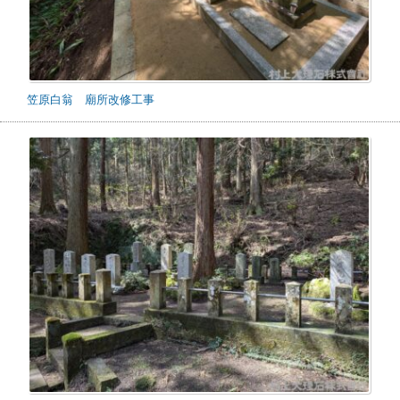
笠原白翁 廟所改修工事