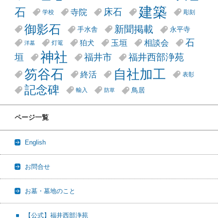
建築
石
床石
寺院
学校
彫刻
御影石
新聞掲載
手水舎
永平寺
石
玉垣
相談会
狛犬
灯篭
洋墓
神社
垣
福井市
福井西部浄苑
笏谷石
自社加工
終活
表彰
記念碑
鳥居
輸入
防草
ページ一覧
English
お問合せ
お墓・墓地のこと
【公式】福井西部浄苑