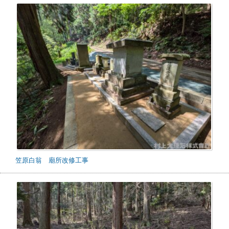
笠原白翁 廟所改修工事