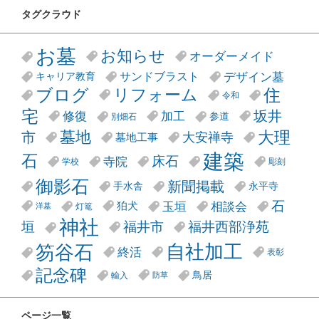
タグクラウド
お墓
お知らせ
オーダーメイド
デザイン墓
サンドブラスト
キャリア教育
リフォーム
ブログ
住
令和
宅
坂井
修復
加工
参道
別畑石
大理
墓地
市
大安禅寺
墓地工事
建築
石
床石
寺院
学校
彫刻
御影石
新聞掲載
手水舎
永平寺
石
玉垣
相談会
狛犬
灯篭
洋墓
神社
垣
福井市
福井西部浄苑
笏谷石
自社加工
終活
表彰
記念碑
鳥居
輸入
防草
ページ一覧