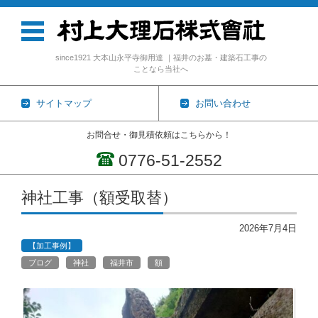
since1921 大本山永平寺御用達 ｜福井のお墓・建築石工事の
ことなら当社へ
サイトマップ
お問い合わせ
お問合せ・御見積依頼はこちらから！
0776-51-2552
コンテンツに移動
神社工事（額受取替）
2026年7月4日
【加工事例】
ブログ
神社
福井市
額