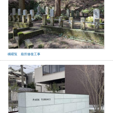
橘曙覧 廟所修復工事