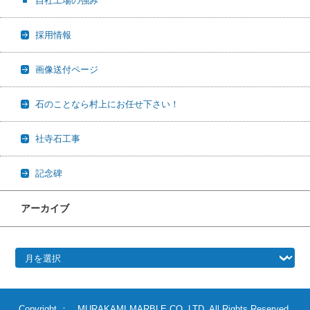
自社工場の強み
採用情報
画像送付ページ
石のことなら村上にお任せ下さい！
社寺石工事
記念碑
アーカイブ
アーカイブ
Copyright ： MURAKAMI MARBLE CO.,LTD. All Rights Reserved.