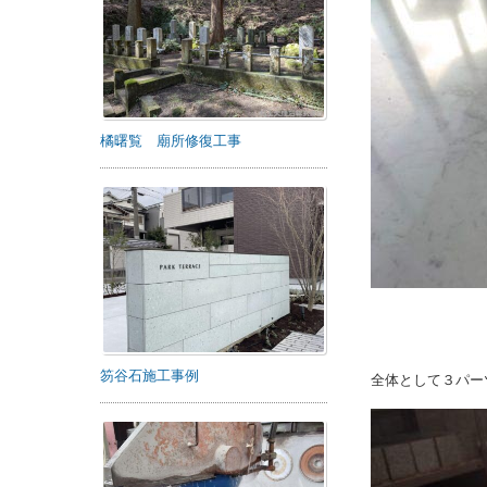
橘曙覧 廟所修復工事
笏谷石施工事例
全体として３パー