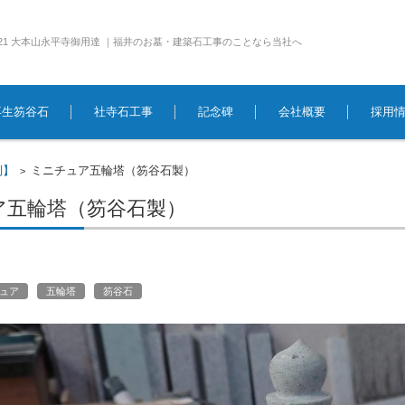
e1921 大本山永平寺御用達 ｜福井のお墓・建築石工事のことなら当社へ
再生笏谷石
社寺石工事
記念碑
会社概要
採用
例】
ミニチュア五輪塔（笏谷石製）
>
ア五輪塔（笏谷石製）
ュア
五輪塔
笏谷石