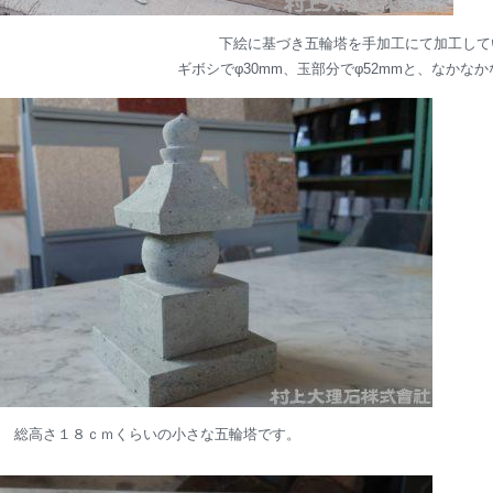
下絵に基づき五輪塔を手加工にて加工して
ギボシでφ30mm、玉部分でφ52mmと、なかな
総高さ１８ｃｍくらいの小さな五輪塔です。