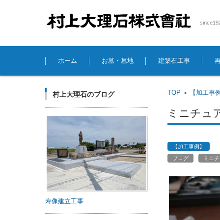
sinc
コンテンツに移動
ホーム
お墓・墓地
建築石工事
TOP
【加工事
>
村上大理石のブログ
ミニチュ
【加工事例】
ブログ
ミニチ
寿像建立工事