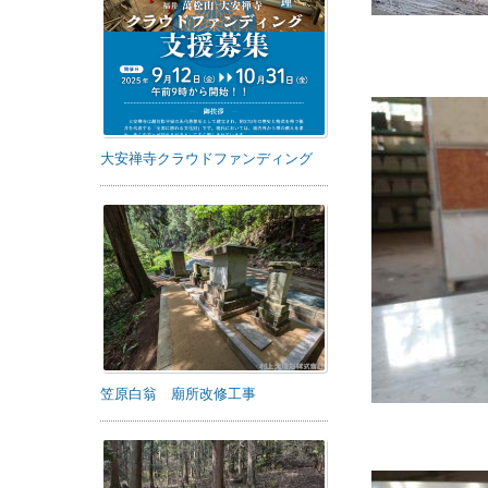
大安禅寺クラウドファンディング
笠原白翁 廟所改修工事