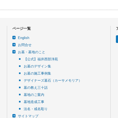
ページ一覧
English
お問合せ
お墓・墓地のこと
【公式】福井西部浄苑
お墓のデザイン集
お墓の施工事例集
デザイナーズ墓石（カーサメモリア）
墓の教え三十話
墓地のご案内
墓地造成工事
法名・戒名彫り
サイトマップ