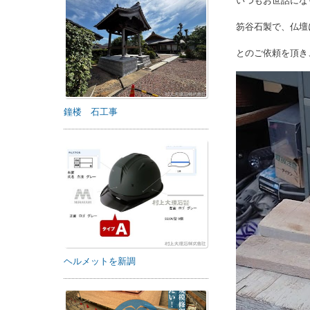
いつもお世話にな
笏谷石製で、仏壇
とのご依頼を頂き
鐘楼 石工事
ヘルメットを新調