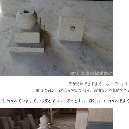
笠が分離できるようになっています
玉部分にφ15mmの穴が空いており、遺物などを収納でき
ツに分かれていまして、①笠とギボシ、②玉と上台、③泥台 に分かれるよ