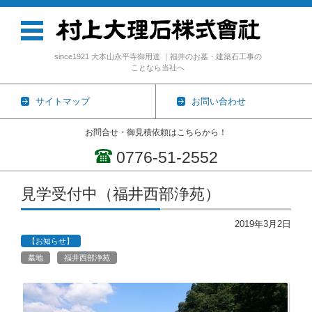
since1921 大本山永平寺御用達 ｜福井のお墓・建築石工事の
ことなら当社へ
サイトマップ
お問い合わせ
お問合せ・御見積依頼はこちらから！
0776-51-2552
コンテンツに移動
見学受付中（福井西部浄苑）
2019年3月2日
【お知らせ】
墓地
福井西部浄苑