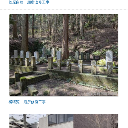
笠原白翁 廟所改修工事
橘曙覧 廟所修復工事