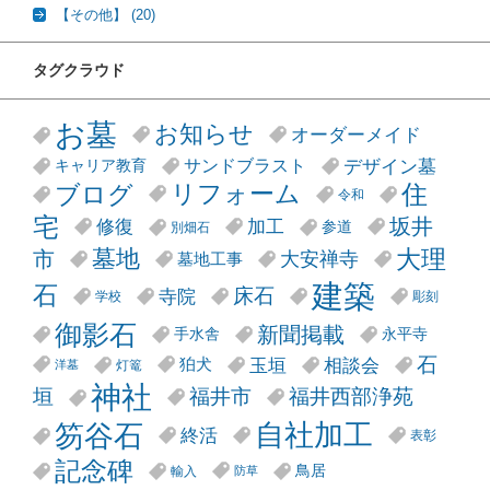
【その他】
(20)
タグクラウド
お墓
お知らせ
オーダーメイド
デザイン墓
サンドブラスト
キャリア教育
リフォーム
ブログ
住
令和
宅
坂井
修復
加工
参道
別畑石
大理
墓地
市
大安禅寺
墓地工事
建築
石
床石
寺院
学校
彫刻
御影石
新聞掲載
手水舎
永平寺
石
玉垣
相談会
狛犬
灯篭
洋墓
神社
垣
福井市
福井西部浄苑
笏谷石
自社加工
終活
表彰
記念碑
鳥居
輸入
防草