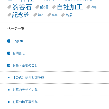
笏谷石
自社加工
終活
表彰
記念碑
鳥居
輸入
防草
ページ一覧
English
お問合せ
お墓・墓地のこと
【公式】福井西部浄苑
お墓のデザイン集
お墓の施工事例集