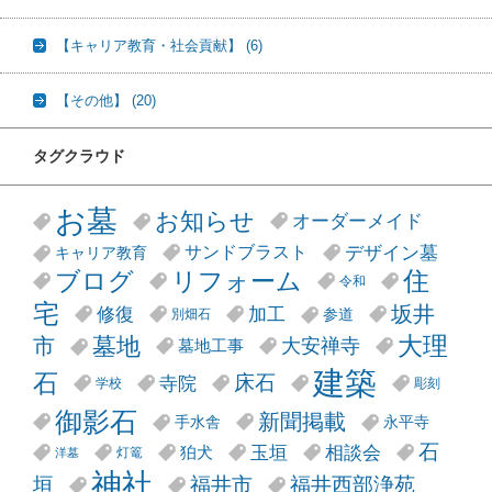
【キャリア教育・社会貢献】
(6)
【その他】
(20)
タグクラウド
お墓
お知らせ
オーダーメイド
デザイン墓
サンドブラスト
キャリア教育
リフォーム
ブログ
住
令和
宅
坂井
修復
加工
参道
別畑石
大理
墓地
市
大安禅寺
墓地工事
建築
石
床石
寺院
学校
彫刻
御影石
新聞掲載
手水舎
永平寺
石
玉垣
相談会
狛犬
灯篭
洋墓
神社
垣
福井市
福井西部浄苑