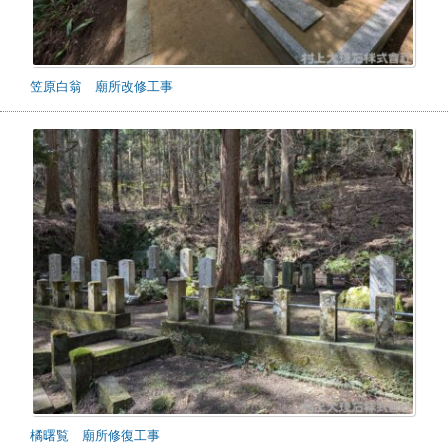
笠原白翁 廟所改修工事
橘曙覧 廟所修復工事