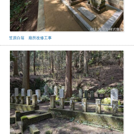
笠原白翁 廟所改修工事