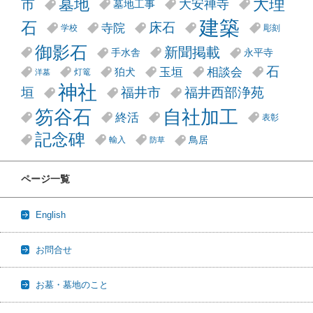
大理
墓地
市
大安禅寺
墓地工事
建築
石
床石
寺院
学校
彫刻
御影石
新聞掲載
手水舎
永平寺
石
玉垣
相談会
狛犬
灯篭
洋墓
神社
垣
福井市
福井西部浄苑
笏谷石
自社加工
終活
表彰
記念碑
鳥居
輸入
防草
ページ一覧
English
お問合せ
お墓・墓地のこと