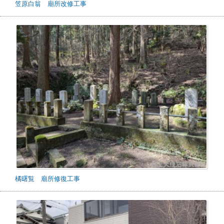
笠原白翁 廟所改修工事
橘曙覧 廟所修復工事