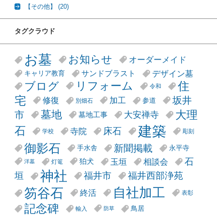
【その他】
(20)
タグクラウド
お墓
お知らせ
オーダーメイド
デザイン墓
サンドブラスト
キャリア教育
リフォーム
ブログ
住
令和
宅
坂井
修復
加工
参道
別畑石
大理
墓地
市
大安禅寺
墓地工事
建築
石
床石
寺院
学校
彫刻
御影石
新聞掲載
手水舎
永平寺
石
玉垣
相談会
狛犬
灯篭
洋墓
神社
垣
福井市
福井西部浄苑
笏谷石
自社加工
終活
表彰
記念碑
鳥居
輸入
防草