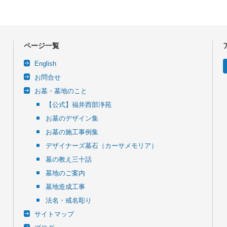
ページ一覧
English
お問合せ
お墓・墓地のこと
【公式】福井西部浄苑
お墓のデザイン集
お墓の施工事例集
デザイナーズ墓石（カーサメモリア）
墓の教え三十話
墓地のご案内
墓地造成工事
法名・戒名彫り
サイトマップ