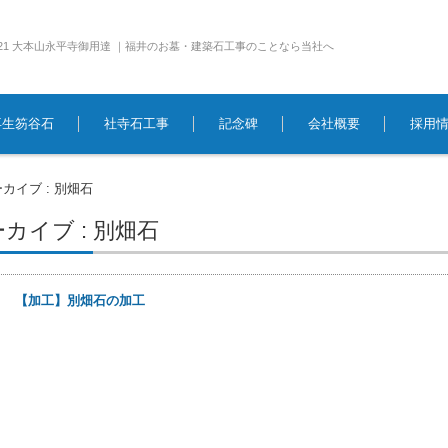
e1921 大本山永平寺御用達 ｜福井のお墓・建築石工事のことなら当社へ
再生笏谷石
社寺石工事
記念碑
会社概要
採用
カイブ : 別畑石
カイブ : 別畑石
6日
【加工】別畑石の加工