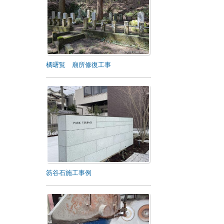
橘曙覧 廟所修復工事
笏谷石施工事例