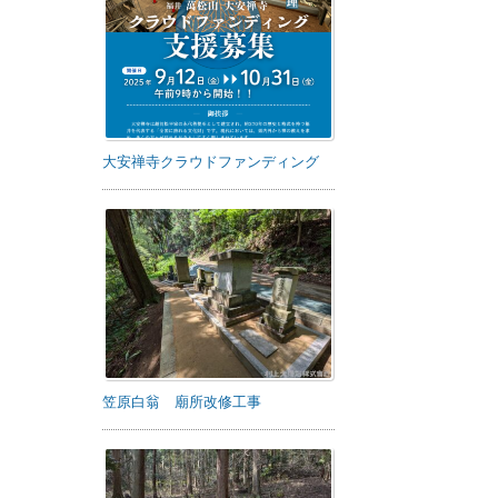
大安禅寺クラウドファンディング
笠原白翁 廟所改修工事