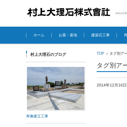
sinc
コンテンツに移動
ホーム
お墓・墓地
建築石工事
TOP
タグ別アー
>
村上大理石のブログ
タグ別アー
2014年12月1
寿像建立工事