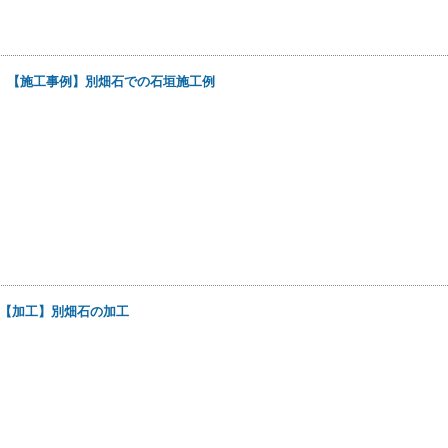
日
【施工事例】別畑石での石垣施工例
【加工】別畑石の加工