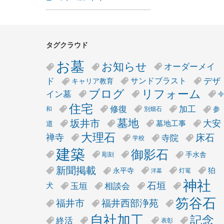
タグクラウド
お墓
お知らせ
オーダーメイ
デザ
ド
サンドブラスト
キャリア教育
リフォーム
ブログ
イン墓
令
住宅
修復
加工
参
和
別畑石
墓地
坂井市
大安
墓地工事
道
大理石
床石
禅寺
寺院
学校
建築
御影石
手水舎
彫刻
新聞掲載
狛
永平寺
灯篭
洋墓
神社
石垣
玉垣
相談会
犬
笏谷石
福井市
福井西部浄苑
自社加工
記念
終活
表彰