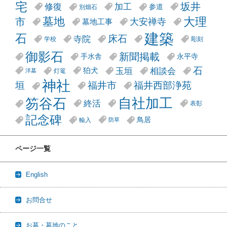
宅
坂井
修復
加工
参道
別畑石
大理
墓地
市
大安禅寺
墓地工事
建築
石
床石
寺院
学校
彫刻
御影石
新聞掲載
手水舎
永平寺
石
玉垣
相談会
狛犬
灯篭
洋墓
神社
垣
福井市
福井西部浄苑
笏谷石
自社加工
終活
表彰
記念碑
鳥居
輸入
防草
ページ一覧
English
お問合せ
お墓・墓地のこと