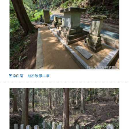
笠原白翁 廟所改修工事