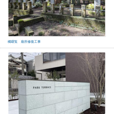
橘曙覧 廟所修復工事