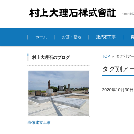
sinc
コンテンツに移動
ホーム
お墓・墓地
建築石工事
TOP
タグ別アー
>
村上大理石のブログ
タグ別アー
2020年10月3
寿像建立工事