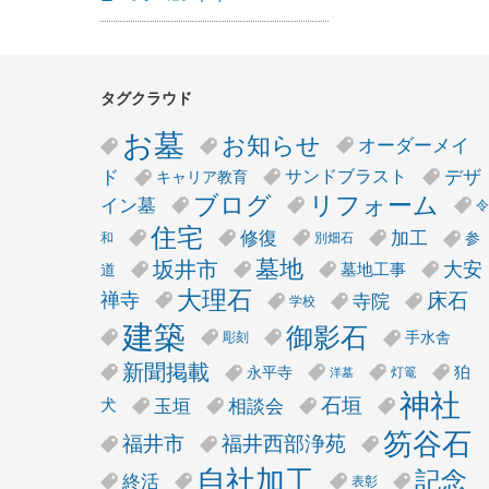
タグクラウド
お墓
お知らせ
オーダーメイ
デザ
ド
サンドブラスト
キャリア教育
リフォーム
ブログ
イン墓
令
住宅
修復
加工
参
和
別畑石
墓地
坂井市
大安
墓地工事
道
大理石
床石
禅寺
寺院
学校
建築
御影石
手水舎
彫刻
新聞掲載
狛
永平寺
灯篭
洋墓
神社
石垣
玉垣
相談会
犬
笏谷石
福井市
福井西部浄苑
自社加工
記念
終活
表彰