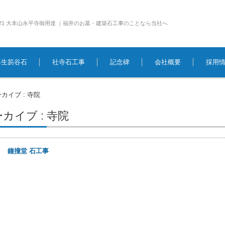
e1921 大本山永平寺御用達 ｜福井のお墓・建築石工事のことなら当社へ
再生笏谷石
社寺石工事
記念碑
会社概要
採用
カイブ : 寺院
カイブ : 寺院
0日
鐘撞堂 石工事