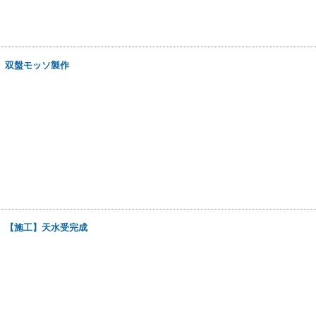
日
双盤モッソ製作
日
【施工】天水受完成