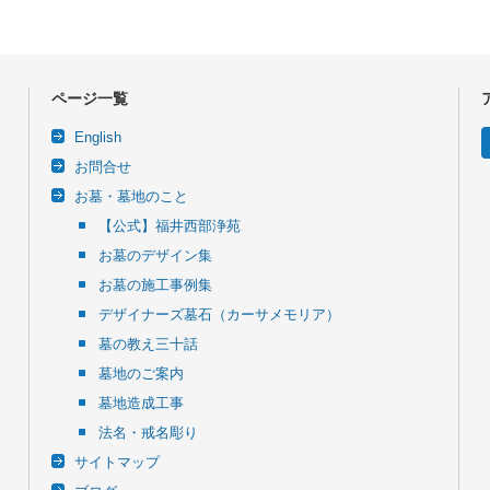
ページ一覧
English
お問合せ
お墓・墓地のこと
【公式】福井西部浄苑
お墓のデザイン集
お墓の施工事例集
デザイナーズ墓石（カーサメモリア）
墓の教え三十話
墓地のご案内
墓地造成工事
法名・戒名彫り
サイトマップ