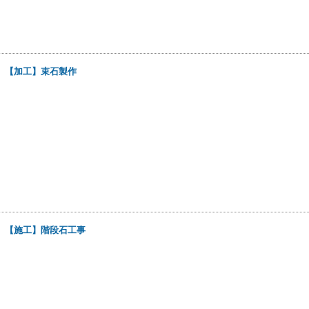
日
【加工】束石製作
日
【施工】階段石工事