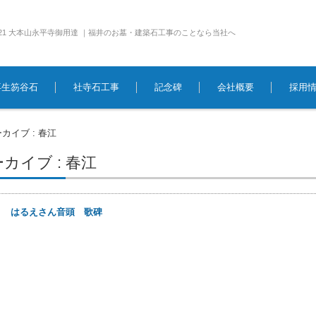
e1921 大本山永平寺御用達 ｜福井のお墓・建築石工事のことなら当社へ
再生笏谷石
社寺石工事
記念碑
会社概要
採用
カイブ : 春江
カイブ : 春江
0日
はるえさん音頭 歌碑