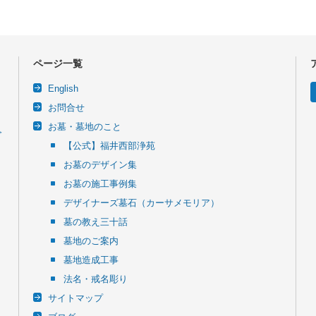
ページ一覧
English
お問合せ
お墓・墓地のこと
令
【公式】福井西部浄苑
お墓のデザイン集
お墓の施工事例集
デザイナーズ墓石（カーサメモリア）
墓の教え三十話
墓地のご案内
墓地造成工事
法名・戒名彫り
サイトマップ