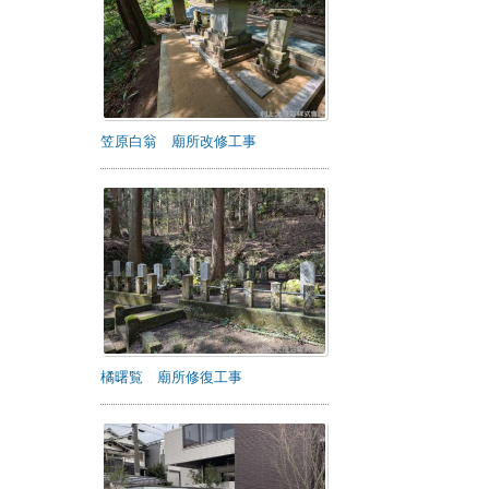
笠原白翁 廟所改修工事
橘曙覧 廟所修復工事