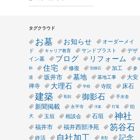
タグクラウド
お墓
お知らせ
オーダーメイ
デザ
ド
サンドブラスト
キャリア教育
リフォーム
ブログ
イン墓
住宅
修復
加工
参
和
別畑石
墓地
坂井市
大安
墓地工事
道
大理石
床石
禅寺
寺院
学校
建築
御影石
手水舎
彫刻
新聞掲載
狛
永平寺
灯篭
洋墓
神社
石垣
玉垣
相談会
犬
笏谷石
福井市
福井西部浄苑
自社加工
記念
終活
表彰