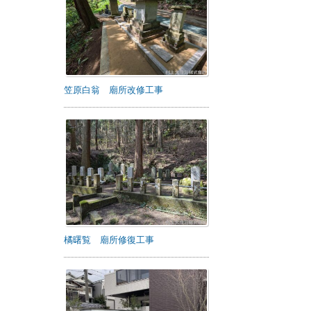
笠原白翁 廟所改修工事
橘曙覧 廟所修復工事