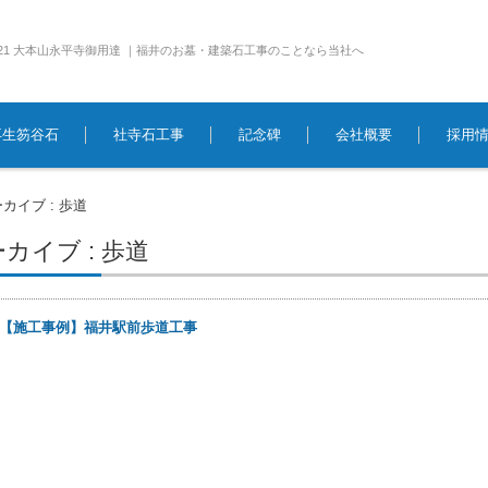
e1921 大本山永平寺御用達 ｜福井のお墓・建築石工事のことなら当社へ
再生笏谷石
社寺石工事
記念碑
会社概要
採用
カイブ : 歩道
カイブ : 歩道
【施工事例】福井駅前歩道工事