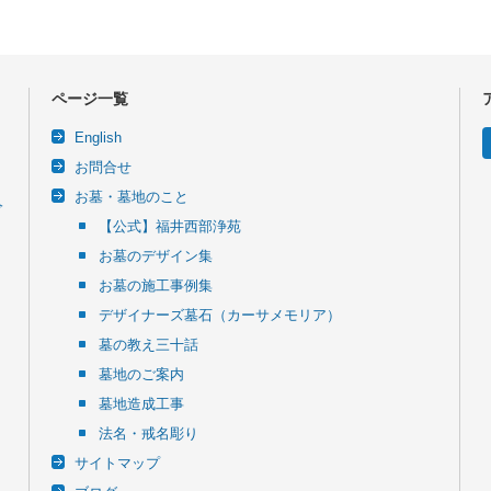
ページ一覧
English
お問合せ
お墓・墓地のこと
令
【公式】福井西部浄苑
お墓のデザイン集
お墓の施工事例集
デザイナーズ墓石（カーサメモリア）
墓の教え三十話
墓地のご案内
墓地造成工事
法名・戒名彫り
サイトマップ