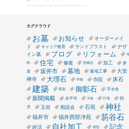
タグクラウド
お墓
お知らせ
オーダーメイ
デザ
ド
サンドブラスト
キャリア教育
リフォーム
ブログ
イン墓
住宅
修復
加工
参
和
別畑石
墓地
坂井市
大安
墓地工事
道
大理石
床石
禅寺
寺院
学校
建築
御影石
手水舎
彫刻
新聞掲載
狛
永平寺
灯篭
洋墓
神社
石垣
玉垣
相談会
犬
笏谷石
福井市
福井西部浄苑
自社加工
記念
終活
表彰