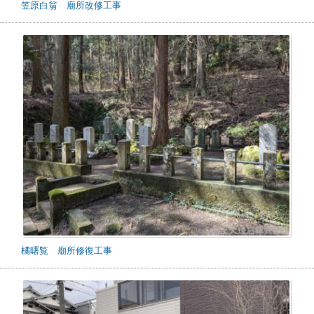
笠原白翁 廟所改修工事
橘曙覧 廟所修復工事