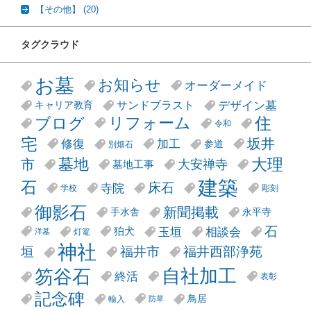
【その他】
(20)
タグクラウド
お墓
お知らせ
オーダーメイド
デザイン墓
サンドブラスト
キャリア教育
リフォーム
ブログ
住
令和
宅
坂井
修復
加工
参道
別畑石
大理
墓地
市
大安禅寺
墓地工事
建築
石
床石
寺院
学校
彫刻
御影石
新聞掲載
手水舎
永平寺
石
玉垣
相談会
狛犬
灯篭
洋墓
神社
垣
福井市
福井西部浄苑
笏谷石
自社加工
終活
表彰
記念碑
鳥居
輸入
防草