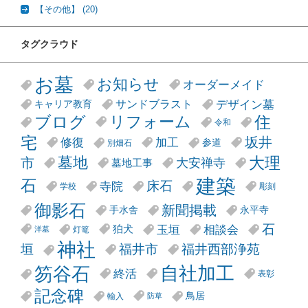
【その他】
(20)
タグクラウド
お墓
お知らせ
オーダーメイド
デザイン墓
サンドブラスト
キャリア教育
リフォーム
ブログ
住
令和
宅
坂井
修復
加工
参道
別畑石
大理
墓地
市
大安禅寺
墓地工事
建築
石
床石
寺院
学校
彫刻
御影石
新聞掲載
手水舎
永平寺
石
玉垣
相談会
狛犬
灯篭
洋墓
神社
垣
福井市
福井西部浄苑
笏谷石
自社加工
終活
表彰
記念碑
鳥居
輸入
防草