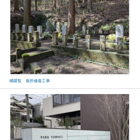
橘曙覧 廟所修復工事