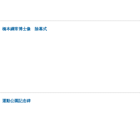
日
橋本綱常博士像 除幕式
日
運動公園記念碑