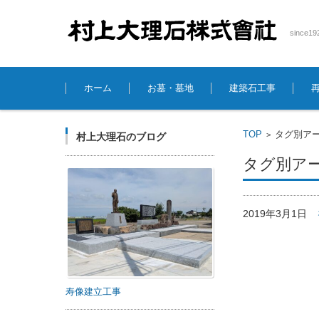
sinc
コンテンツに移動
ホーム
お墓・墓地
建築石工事
TOP
タグ別アー
>
村上大理石のブログ
タグ別アー
2019年3月1日
寿像建立工事