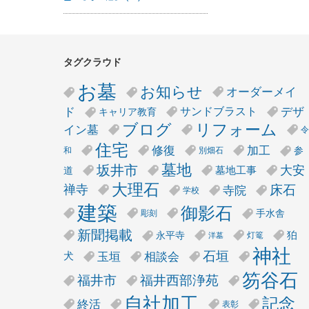
タグクラウド
お墓
お知らせ
オーダーメイ
デザ
ド
サンドブラスト
キャリア教育
リフォーム
ブログ
イン墓
令
住宅
修復
加工
参
和
別畑石
墓地
坂井市
大安
墓地工事
道
大理石
床石
禅寺
寺院
学校
建築
御影石
手水舎
彫刻
新聞掲載
狛
永平寺
灯篭
洋墓
神社
石垣
玉垣
相談会
犬
笏谷石
福井市
福井西部浄苑
自社加工
記念
終活
表彰