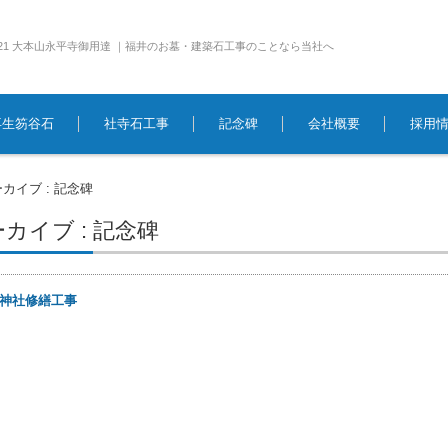
e1921 大本山永平寺御用達 ｜福井のお墓・建築石工事のことなら当社へ
再生笏谷石
社寺石工事
記念碑
会社概要
採用
カイブ : 記念碑
カイブ : 記念碑
神社修繕工事