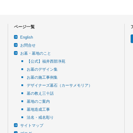
ページ一覧
English
お問合せ
お墓・墓地のこと
【公式】福井西部浄苑
お墓のデザイン集
お墓の施工事例集
デザイナーズ墓石（カーサメモリア）
墓の教え三十話
墓地のご案内
墓地造成工事
法名・戒名彫り
サイトマップ