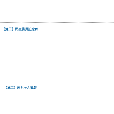
日
【施工】民生委員記念碑
9日
【施工】岩ちゃん観音