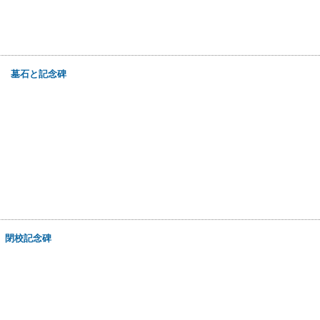
0日
墓石と記念碑
日
閉校記念碑