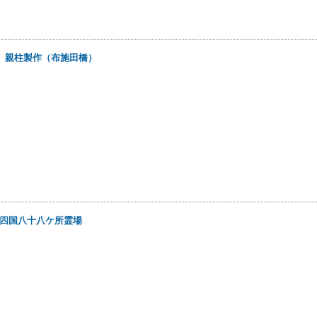
日
親柱製作（布施田橋）
四国八十八ケ所霊場