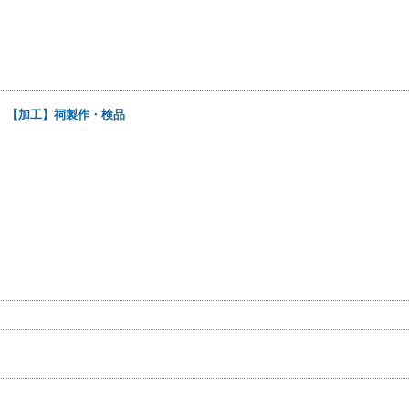
日
【加工】祠製作・検品