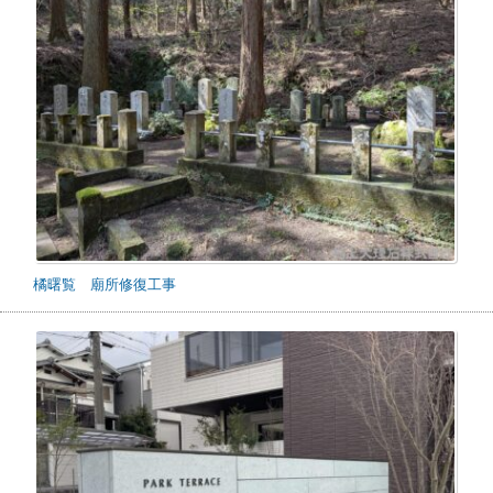
橘曙覧 廟所修復工事