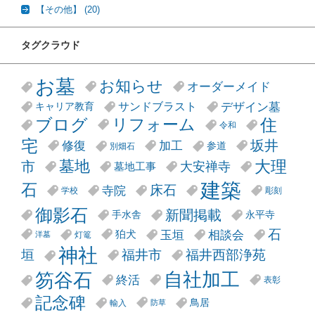
【その他】
(20)
タグクラウド
お墓
お知らせ
オーダーメイド
デザイン墓
サンドブラスト
キャリア教育
リフォーム
ブログ
住
令和
宅
坂井
修復
加工
参道
別畑石
大理
墓地
市
大安禅寺
墓地工事
建築
石
床石
寺院
学校
彫刻
御影石
新聞掲載
手水舎
永平寺
石
玉垣
相談会
狛犬
灯篭
洋墓
神社
垣
福井市
福井西部浄苑
笏谷石
自社加工
終活
表彰
記念碑
鳥居
輸入
防草