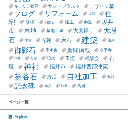
デザイン墓
サンドブラスト
キャリア教育
リフォーム
ブログ
住
令和
宅
坂井
修復
加工
参道
別畑石
大理
墓地
市
大安禅寺
墓地工事
建築
石
床石
寺院
学校
彫刻
御影石
新聞掲載
手水舎
永平寺
石
玉垣
相談会
狛犬
灯篭
洋墓
神社
垣
福井市
福井西部浄苑
笏谷石
自社加工
終活
表彰
記念碑
鳥居
輸入
防草
ページ一覧
English