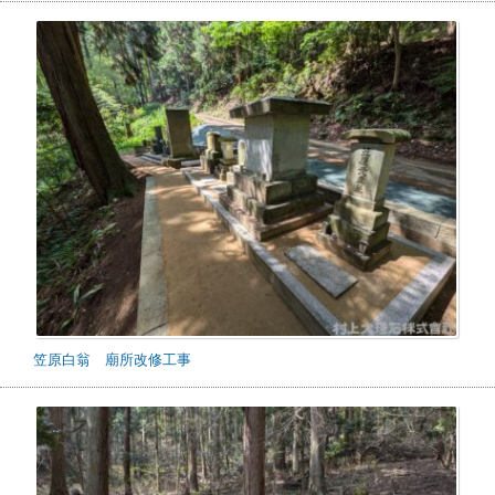
笠原白翁 廟所改修工事