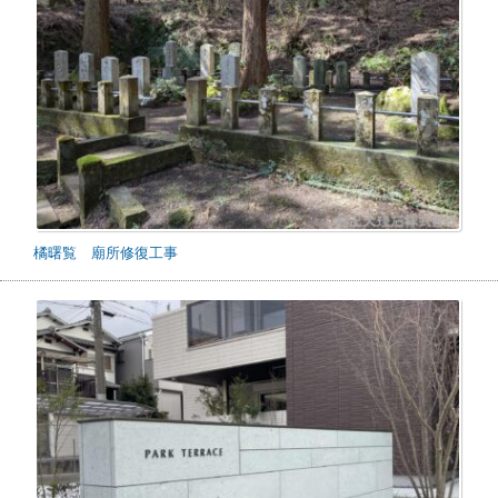
橘曙覧 廟所修復工事